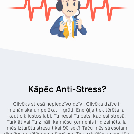
Kāpēc Anti-Stress?
Cilvēks stresā nepiedzīvo dzīvi. Cilvēka dzīve ir
mehāniska un pelēka. Ir grūti. Enerģija tiek tērēta lai
kaut cik justos labi. Tu neesi Tu pats, kad esi stresā.
Turklāt vai Tu zināji, ka mūsu ķermenis ir dizainēts, lai
mēs izturētu stresu tikai 90 sek? Taču mēs stresojam
dienām, nedēļām un mēnešiem. Tas uzkrājās un nav tālu