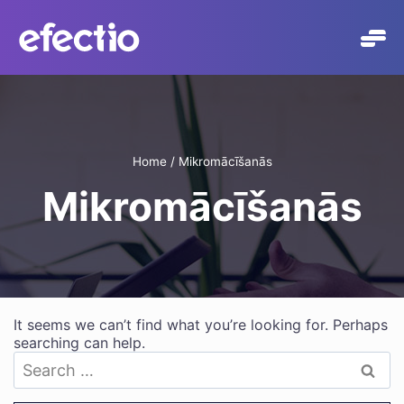
Skip
to
content
Home
/
Mikromācīšanās
Mikromācīšanās
It seems we can’t find what you’re looking for. Perhaps
searching can help.
Search
for: