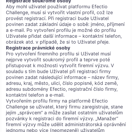
Registrace soukromé osoby
Aby mohl uživatel používat platformu Efectio
Challenge, musí si vytvořit vlastní profil, což lze
provést registrací. Při registraci bude Uživatel
povinen zadat základní údaje o sobě: jméno, příjmení
a e-mail. Po vytvoření profilu je možné do profilu
Uživatele přidat další informace – kontaktní telefon,
obrázek atd. v případě, že si to Uživatel přeje.
Registrace právnické osoby
Pro vytvoření firemního profilu si Uživatel musí
nejprve vytvořit soukromý profil a teprve poté
přistupovat k možnosti vytvořit firemní výzvu. V
souladu s tím bude Uživatel při registraci firmy
povinen zadat následující informace – název firmy,
adresu, kraj, město, ulici, číslo popisné, kód země,
adresu subdomény Efectio, registrační číslo firmy,
kontaktní telefon a e-mail.
Vytvořením profilu firmy na platformě Efectio
Challenge se uživatel, který firmu zaregistruje, stane
jejím „správcem“ a může zasílat ostatním uživatelům
pozvánky k registraci do firemní výzvy. „Manažer“
firemní výzvy může udělit administrátorská oprávnění
jednomu nebo více (neomezeně) uživatelům