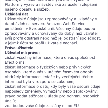
Platformy výzev a návštěvníků za účelem zlepšení
našeho obsahu a služeb.
Ukládání dat
Uživatelské údaje jsou zpracovávány a ukládány v
databázích na serveru Amazon Web Service
umístěném v Evropské unii. Všechny údaje budou
zpracovávány a uchovávány do doby, než uživatel
svůj profil odstraní nebo než jej odstraní společnost,
v jejímž účtu se profil uživatele nachází.
Práva uživatele
Uživatel má právo:
získat všechny informace, které o vás společnost
Efectio má;
získat informace o fyzických nebo právnických
osobách, které o vás v určitém časovém období
obdržely informace, ledaže by zveřejnění těchto
informací bylo v rozporu se zákonem;
získat informace o datu, kdy byly vaše osobní údaje
naposledy změněny, vymazány nebo zablokovány;
právo podat stížnost u úřadu pro ochranu osobních
údajů;
zda budou vaše údaje zasílány mimo EU.