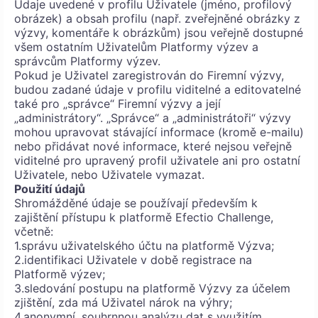
Údaje uvedené v profilu Uživatele (jméno, profilový
obrázek) a obsah profilu (např. zveřejněné obrázky z
výzvy, komentáře k obrázkům) jsou veřejně dostupné
všem ostatním Uživatelům Platformy výzev a
správcům Platformy výzev.
Pokud je Uživatel zaregistrován do Firemní výzvy,
budou zadané údaje v profilu viditelné a editovatelné
také pro „správce“ Firemní výzvy a její
„administrátory“. „Správce“ a „administrátoři“ výzvy
mohou upravovat stávající informace (kromě e-mailu)
nebo přidávat nové informace, které nejsou veřejně
viditelné pro upravený profil uživatele ani pro ostatní
Uživatele, nebo Uživatele vymazat.
Použití údajů
Shromážděné údaje se používají především k
zajištění přístupu k platformě Efectio Challenge,
včetně:
1.správu uživatelského účtu na platformě Výzva;
2.identifikaci Uživatele v době registrace na
Platformě výzev;
3.sledování postupu na platformě Výzvy za účelem
zjištění, zda má Uživatel nárok na výhry;
4.anonymní, souhrnnou analýzu dat s využitím