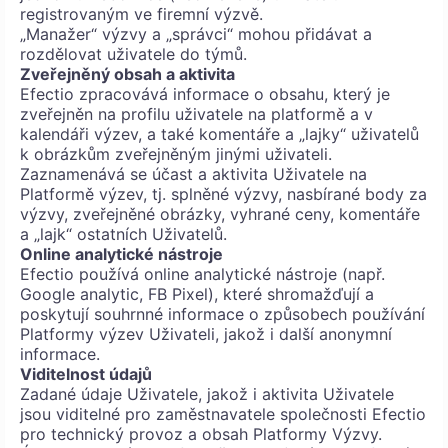
registrovaným ve firemní výzvě.
„Manažer“ výzvy a „správci“ mohou přidávat a
rozdělovat uživatele do týmů.
Zveřejněný obsah a aktivita
Efectio zpracovává informace o obsahu, který je
zveřejněn na profilu uživatele na platformě a v
kalendáři výzev, a také komentáře a „lajky“ uživatelů
k obrázkům zveřejněným jinými uživateli.
Zaznamenává se účast a aktivita Uživatele na
Platformě výzev, tj. splněné výzvy, nasbírané body za
výzvy, zveřejněné obrázky, vyhrané ceny, komentáře
a „lajk“ ostatních Uživatelů.
Online analytické nástroje
Efectio používá online analytické nástroje (např.
Google analytic, FB Pixel), které shromažďují a
poskytují souhrnné informace o způsobech používání
Platformy výzev Uživateli, jakož i další anonymní
informace.
Viditelnost údajů
Zadané údaje Uživatele, jakož i aktivita Uživatele
jsou viditelné pro zaměstnavatele společnosti Efectio
pro technický provoz a obsah Platformy Výzvy.