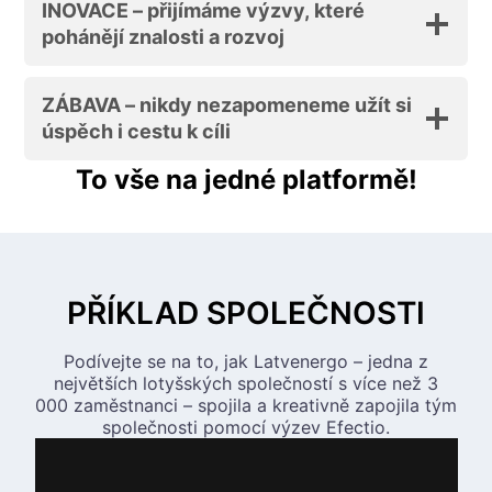
INOVACE – přijímáme výzvy, které
pohánějí znalosti a rozvoj
ZÁBAVA – nikdy nezapomeneme užít si
úspěch i cestu k cíli
To vše na jedné platformě!
PŘÍKLAD SPOLEČNOSTI
Podívejte se na to, jak Latvenergo – jedna z
největších lotyšských společností s více než 3
000 zaměstnanci – spojila a kreativně zapojila tým
společnosti pomocí výzev Efectio.