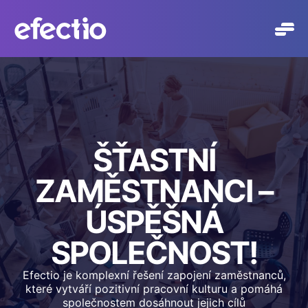
Přeskočit
na
obsah
ŠŤASTNÍ
ZAMĚSTNANCI –
ÚSPĚŠNÁ
SPOLEČNOST!
Efectio je komplexní řešení zapojení zaměstnanců,
které vytváří pozitivní pracovní kulturu a pomáhá
společnostem dosáhnout jejich cílů