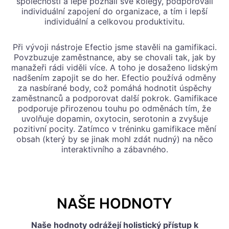
společnosti a lépe poznali své kolegy, podporovali
individuální zapojení do organizace, a tím i lepší
individuální a celkovou produktivitu.
Při vývoji nástroje Efectio jsme stavěli na gamifikaci.
Povzbuzuje zaměstnance, aby se chovali tak, jak by
manažeři rádi viděli více. A toho je dosaženo lidským
nadšením zapojit se do her. Efectio používá odměny
za nasbírané body, což pomáhá hodnotit úspěchy
zaměstnanců a podporovat další pokrok. Gamifikace
podporuje přirozenou touhu po odměnách tím, že
uvolňuje dopamin, oxytocin, serotonin a zvyšuje
pozitivní pocity. Zatímco v tréninku gamifikace mění
obsah (který by se jinak mohl zdát nudný) na něco
interaktivního a zábavného.
NAŠE HODNOTY
Naše hodnoty odrážejí holistický přístup k